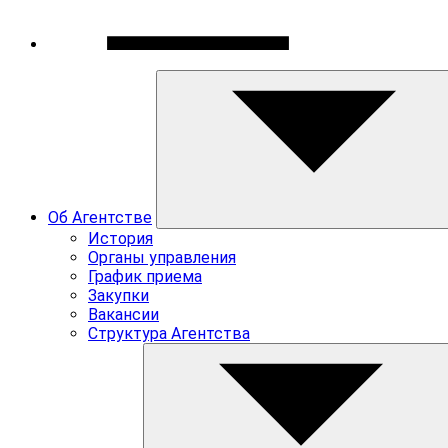
Об Агентстве
История
Органы управления
График приема
Закупки
Вакансии
Структура Агентства